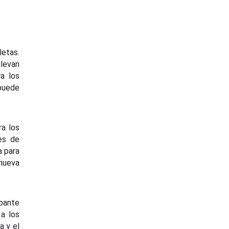
letas.
levan
a los
puede
ra los
es de
a para
 nueva
ipante
a los
a y el