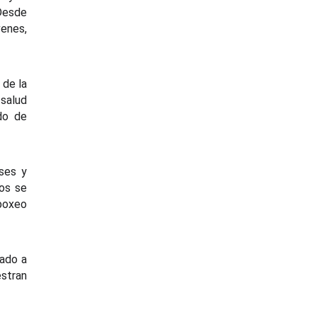
 Desde
venes,
 de la
 salud
do de
eses y
os se
boxeo
rado a
estran