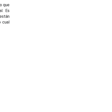
no que
al. Es
 están
o cual