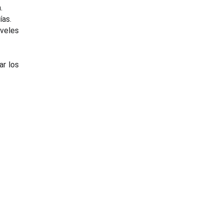
.
ías.
iveles
ar los