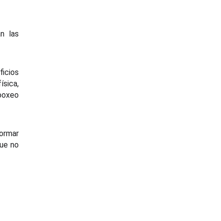
n las
ficios
ísica,
 boxeo
formar
que no