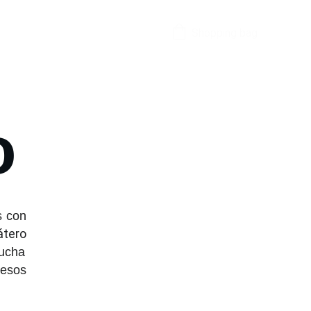
Shopping bag
o
s con
átero
lucha
pesos